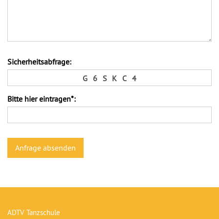
Sicherheitsabfrage:
G
6
S
K
C
4
Bitte hier eintragen*:
ADTV Tanzschule