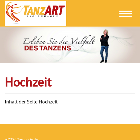
Toggl
naviga
Hochzeit
Inhalt der Seite Hochzeit
ADTV Tanzschule