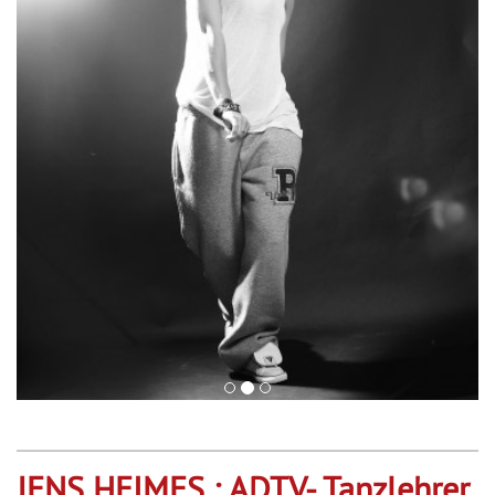
JENS HEIMES : ADTV- Tanzlehrer