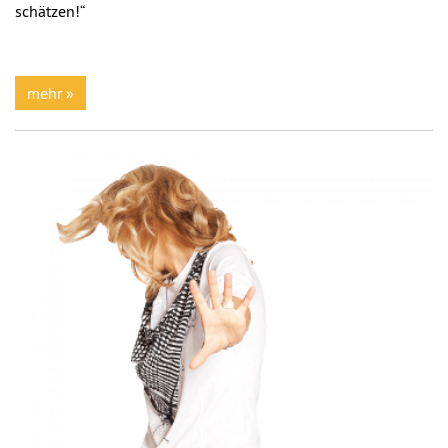
schätzen!“
mehr »
Previous
Next