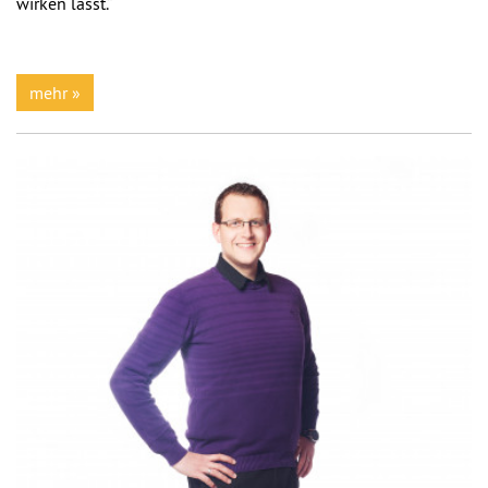
wirken lässt.“
mehr »
Previous
Next