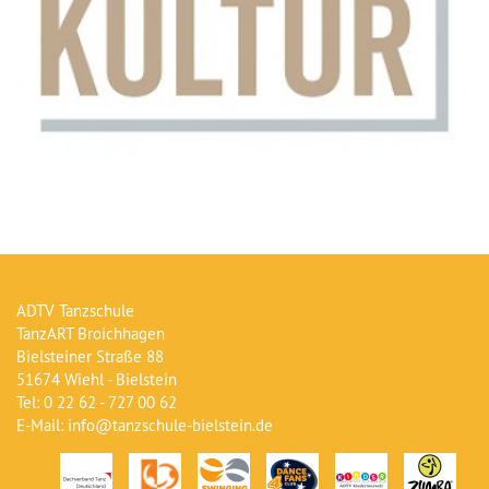
ADTV Tanzschule
TanzART Broichhagen
Bielsteiner Straße 88
51674 Wiehl - Bielstein
Tel: 0 22 62 - 727 00 62
E-Mail: info@tanzschule-bielstein.de