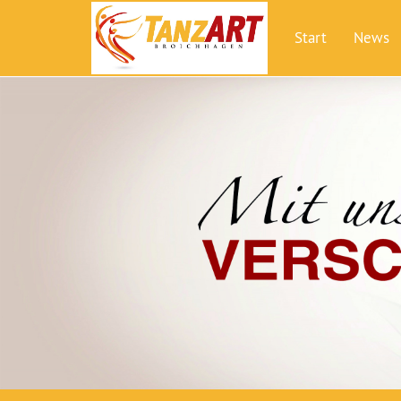
Start
News