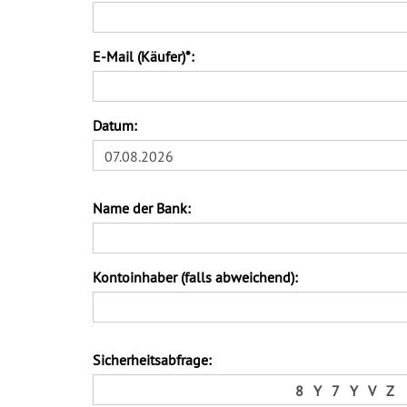
E-Mail (Käufer)*:
Datum:
07.08.2026
Name der Bank:
Kontoinhaber (falls abweichend):
Sicherheitsabfrage:
8
Y
7
Y
V
Z