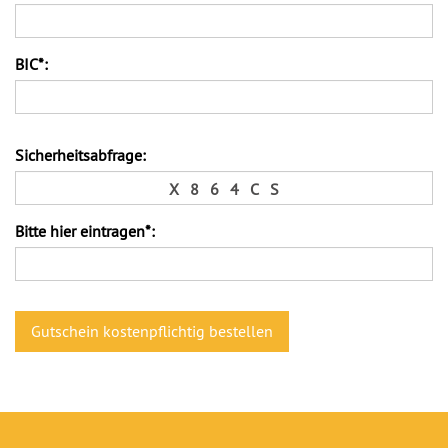
BIC*:
Sicherheitsabfrage:
X
8
6
4
C
S
Bitte hier eintragen*: