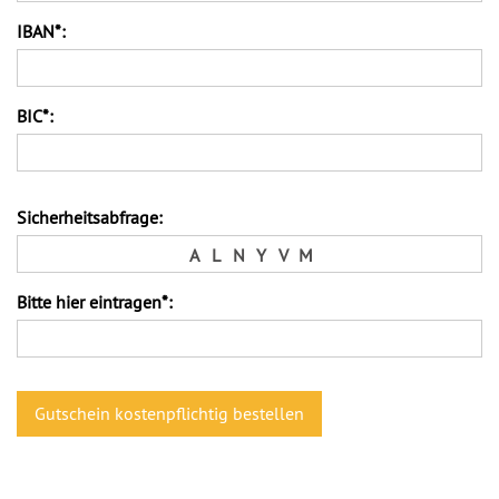
IBAN*:
BIC*:
Sicherheitsabfrage:
A
L
N
Y
V
M
Bitte hier eintragen*: