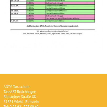
ADTV Tanzschule
TanzART Broichhagen
Bielsteiner Straße 88
51674 Wiehl - Bielstein
Tel: 0 22 62 - 727 00 62