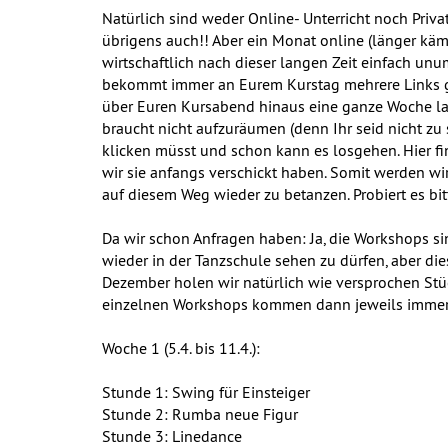
Natürlich sind weder Online- Unterricht noch Pri
übrigens auch!! Aber ein Monat online (länger käm
wirtschaftlich nach dieser langen Zeit einfach un
bekommt immer an Eurem Kurstag mehrere Links g
über Euren Kursabend hinaus eine ganze Woche lang 
braucht nicht aufzuräumen (denn Ihr seid nicht zu s
klicken müsst und schon kann es losgehen. Hier fin
wir sie anfangs verschickt haben. Somit werden wi
auf diesem Weg wieder zu betanzen. Probiert es bit
Da wir schon Anfragen haben: Ja, die Workshops si
wieder in der Tanzschule sehen zu dürfen, aber d
Dezember holen wir natürlich wie versprochen Stüc
einzelnen Workshops kommen dann jeweils immer 
Woche 1 (5.4. bis 11.4.):
Stunde 1: Swing für Einsteiger
Stunde 2: Rumba neue Figur
Stunde 3: Linedance