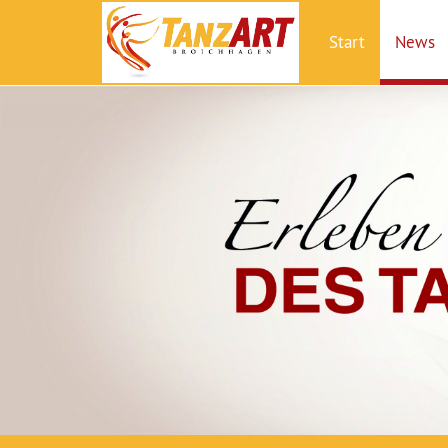
Start
News