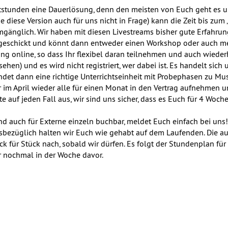
vatstunden eine Dauerlösung, denn den meisten von Euch geht es u
e diese Version auch für uns nicht in Frage) kann die Zeit bis z
umgänglich. Wir haben mit diesen Livestreams bisher gute Erfahru
eschickt und könnt dann entweder einen Workshop oder auch me
online, so dass Ihr flexibel daran teilnehmen und auch wiederhol
ehen) und es wird nicht registriert, wer dabei ist. Es handelt sich
det dann eine richtige Unterrichtseinheit mit Probephasen zu Musik
r im April wieder alle für einen Monat in den Vertrag aufnehmen 
te auf jeden Fall aus, wir sind uns sicher, dass es Euch für 4 Woc
nd auch für Externe einzeln buchbar, meldet Euch einfach bei uns!
iesbezüglich halten wir Euch wie gehabt auf dem Laufenden. Die
k für Stück nach, sobald wir dürfen. Es folgt der Stundenplan fü
nochmal in der Woche davor.