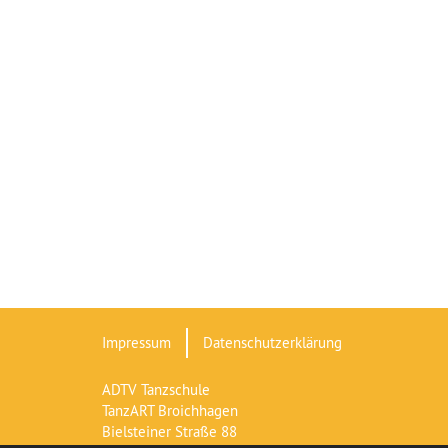
Impressum
Datenschutzerklärung
ADTV Tanzschule
TanzART Broichhagen
Bielsteiner Straße 88