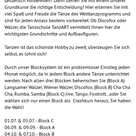
tänzerisch vorbereiten? Dann treffen Sie mit einem unserer
Grundkurse die richtige Entscheidung! Hier erlernen Sie mit
viel Spaß und Freude die Tänze des Welttanzprogramms und
sind für jeden Anlass bestens vorbereitet. Ob Discofox oder
Walzer, die Tanzschule TanzART vermittelt Ihnen hier die
wichtigsten Grundschritte und Aufbaufiguren.
Tanzen ist das schönste Hobby zu zweit, überzeugen Sie sich
selbst, es lohnt sich!
Durch unser Blocksystem ist ein problemloser Einstieg jeden
Monat möglich, da in jedem Block andere Tänze unterrichtet
werden. Nach allen drei Blöcken beherrschen Sie (Block A)
Langsamer Walzer, Wiener Walzer, Discofox, (Block B) Cha Cha
Cha, Rumba, Samba (Block C) Jive, Tango, Foxtrott...oder Sie
wählen sich nur einen Block als Crashkurs heraus, Sie haben
die Wahl!
01.07. & 05.07. - Block C
06.09. & 09.09. - Block A
04.10. & 07.10. - Block B