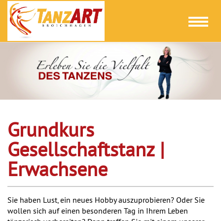
Toggl
naviga
Grundkurs
Gesellschaftstanz |
Erwachsene
Sie haben Lust, ein neues Hobby auszuprobieren? Oder Sie
wollen sich auf einen besonderen Tag in Ihrem Leben