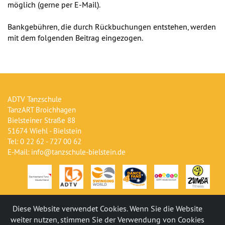
möglich (gerne per E-Mail).
Bankgebühren, die durch Rückbuchungen entstehen, werden
mit dem folgenden Beitrag eingezogen.
ADTV Tanzschule
TanzART Broichhagen
Bielsteiner Straße 88
51674 Wiehl - Bielstein
Tel: 0 22 62 - 727 00 62
E-Mail: info@tanzschule-bielstein.de
Diese Website verwendet Cookies. Wenn Sie die Website
weiter nutzen, stimmen Sie der Verwendung von Cookies