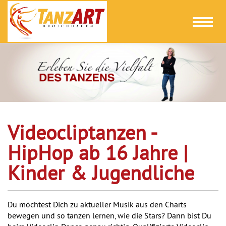
Toggl
naviga
Videocliptanzen -
HipHop ab 16 Jahre |
Kinder & Jugendliche
Du möchtest Dich zu aktueller Musik aus den Charts
bewegen und so tanzen lernen, wie die Stars? Dann bist Du