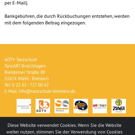
per E-Mail).
Bankgebühren, die durch Rückbuchungen entstehen, werden
mit dem folgenden Beitrag eingezogen.
ADTV Tanzschule
TanzART Broichhagen
Bielsteiner Straße 88
51674 Wiehl - Bielstein
Tel: 0 22 62 - 727 00 62
E-Mail: info@tanzschule-bielstein.de
Diese Website verwendet Cookies. Wenn Sie die Website
weiter nutzen, stimmen Sie der Verwendung von Cookies