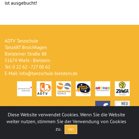
ist ausgebucht!
ADTV Tanzschule
TanzART Broichhagen
Bielsteiner Straße 88
51674 Wiehl - Bielstein
Tel: 0 22 62 - 727 00 62
E-Mail: info@tanzschule-bielstein.de
Diese Website verwendet Cookies. Wenn Sie die Website
weiter nutzen, stimmen Sie der Verwendung von Cookies
zu.
OK!